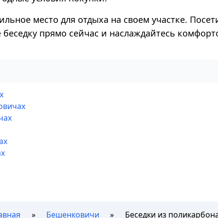
ильное место для отдыха на своем участке. Посет
е беседку прямо сейчас и наслаждайтесь комфорт
х
овичах
чах
ах
ах
авная
Бешенковичи
Беседки из поликарбон