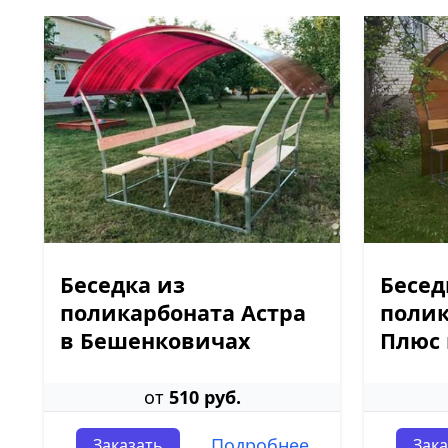
Беседка из
Бесед
поликарбоната Астра
полик
в Бешенковичах
Плюс 
от
510 руб.
Подробнее
Заказать
Зака