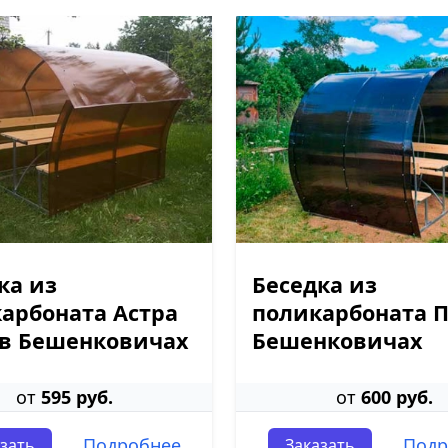
ка из
Беседка из
арбоната Астра
поликарбоната П
в Бешенковичах
Бешенковичах
от
595 руб.
от
600 руб.
Подробнее
Подр
зать
Заказать