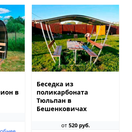
Беседка из
ион в
поликарбоната
Тюльпан в
Бешенковичах
от
520 руб.
обнее