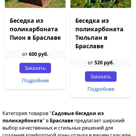
Беседка из
Беседка из
поликарбоната
поликарбоната
Пион в Браславе
Тюльпан в
Браславе
от
600 руб.
от
520 руб.
Заказать
Заказать
Подробнее
Подробнее
Категория товаров "
Садовые беседки из
поликарбоната
" в
Браславе
предлагает широкий
выбор качественных и стильных решений для
создания комфортной зоны отдыха в вашем саду или