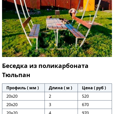
Беседка из поликарбоната
Тюльпан
Профиль ( мм )
Длина ( м )
Цена ( руб )
20х20
2
520
20х20
3
670
20х20
4
970