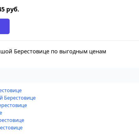
45
руб.
ьшой Берестовице по выгодным ценам
рестовице
ой Берестовице
ерестовице
е
рестовице
рестовице