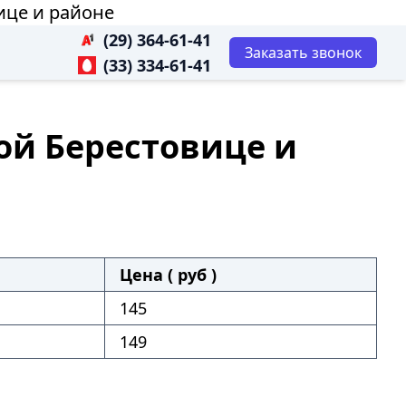
ице и районе
(29) 364-61-41
Заказать звонок
(33) 334-61-41
ой Берестовице и
Цена ( руб )
145
149