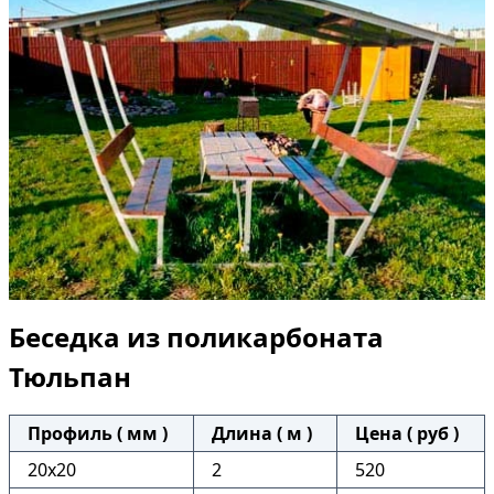
Беседка из поликарбоната
Тюльпан
Профиль ( мм )
Длина ( м )
Цена ( руб )
20х20
2
520