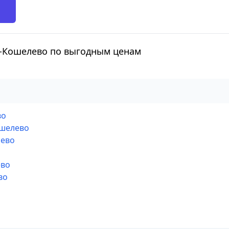
а-Кошелево по выгодным ценам
во
ошелево
лево
ево
во