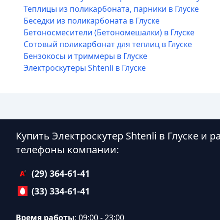
Теплицы из поликарбоната, парники в Глуске
Беседки из поликарбоната в Глуске
Бетоносмесители (Бетономешалки) в Глуске
Сотовый поликарбонат для теплиц в Глуске
Бензокосы и триммеры в Глуске
Электроскутеры Shtenli в Глуске
Купить Электроскутер Shtenli в Глуске и 
телефоны компании:
(29) 364-61-41
(33) 334-61-41
Время работы
: 09:00 - 23:00