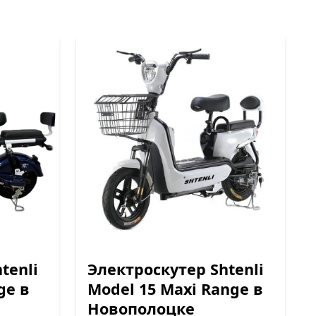
tenli
Электроскутер Shtenli
ge в
Model 15 Maxi Range в
Новополоцке