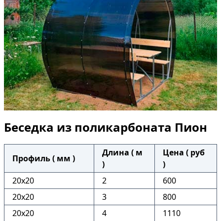
Беседка из поликарбоната Пион
Длина ( м
Цена ( руб
Профиль ( мм )
)
)
20х20
2
600
20х20
3
800
20х20
4
1110