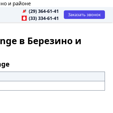
ино и районе
(29) 364-61-41
Заказать звонок
(33) 334-61-41
ange в Березино и
nge