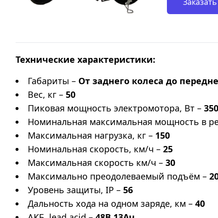
Заказать
Технические характеристики:
Габариты –
От заднего колеса до переднег
Вес, кг –
50
Пиковая мощность электромотора, Вт –
35
Номинальная максимальная мощность в ре
Максимальная нагрузка, кг –
150
Номинальная скорость, км/ч –
25
Максимальная скорость км/ч –
30
Максимально преодолеваемый подъём –
2
Уровень защиты, IP –
56
Дальность хода на одном заряде, км –
40
АКБ, lead acid –
48В 13Ач