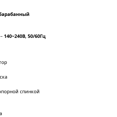
барабанный
 –
140~240В, 50/60Гц
тор
ска
 опорной спинкой
а