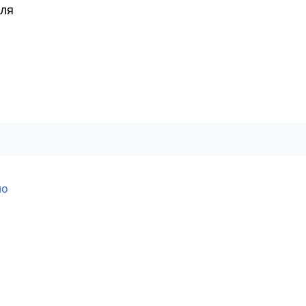
ля
но