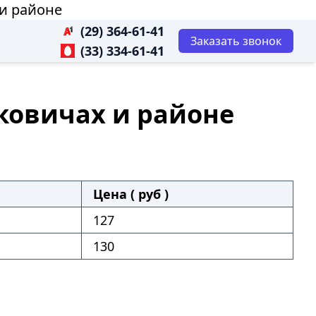
и районе
(29) 364-61-41
Заказать звонок
(33) 334-61-41
ковичах и районе
Цена ( руб )
127
130