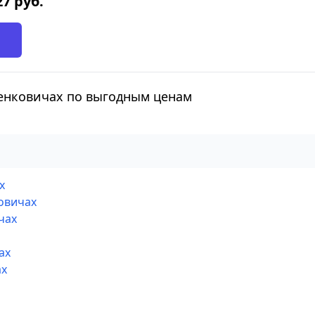
27
руб.
енковичах по выгодным ценам
х
овичах
чах
ах
ах