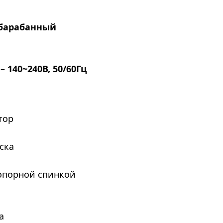
барабанный
 –
140~240В, 50/60Гц
тор
ска
 опорной спинкой
а