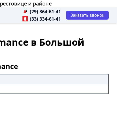
ерестовице и районе
(29) 364-61-41
Заказать звонок
(33) 334-61-41
ormance в Большой
mance