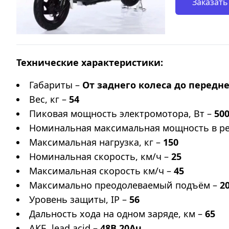
Заказать
Технические характеристики:
Габариты –
От заднего колеса до переднег
Вес, кг –
54
Пиковая мощность электромотора, Вт –
50
Номинальная максимальная мощность в ре
Максимальная нагрузка, кг –
150
Номинальная скорость, км/ч –
25
Максимальная скорость км/ч –
45
Максимально преодолеваемый подъём –
2
Уровень защиты, IP –
56
Дальность хода на одном заряде, км –
65
АКБ, lead acid –
48В 20Ач