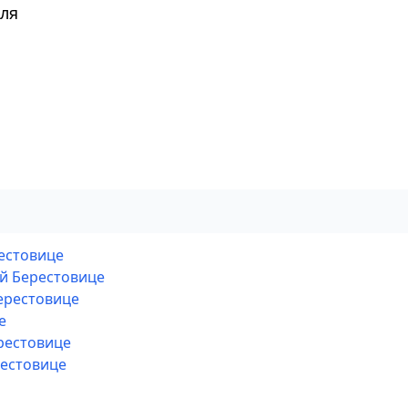
ля
рестовице
ой Берестовице
ерестовице
е
рестовице
рестовице