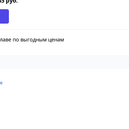
45
руб.
славе по выгодным ценам
ве