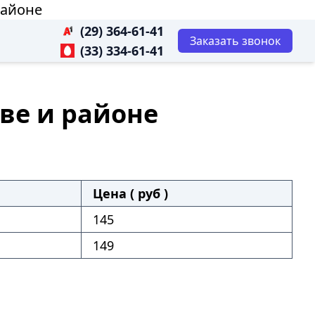
районе
(29) 364-61-41
Заказать звонок
(33) 334-61-41
ве и районе
Цена ( руб )
145
149