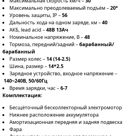
Максимальная скорость км/ч –
30
Максимально преодолеваемый подъём –
20°
Уровень защиты, IP –
56
Дальность хода на одном заряде, км –
40
АКБ, lead acid –
48В 13Ач
Номинальное напряжение, В –
48
Тормоза, передний/задний –
барабанный/
барабанный
Размер колес –
14 (14-2.5)
Шина, размер –
14*2.5
Зарядное устройство, входное напряжение –
140~240В, 50/60Гц
Время зарядки, час –
6-7
Комплектация:
Бесщёточный бесколлекторный электромотор
Нижнее расположение аккумулятора
Амортизационная передняя и задняя подвеска
Фара