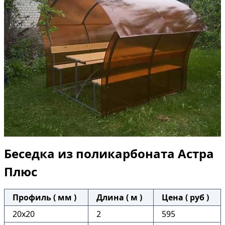
Беседка из поликарбоната Астра
Плюс
Профиль ( мм )
Длина ( м )
Цена ( руб )
20х20
2
595