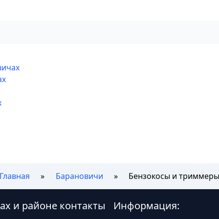
вичах
ах
х
Главная
Барановичи
Бензокосы и триммер
ах и районе контакты
Информация: