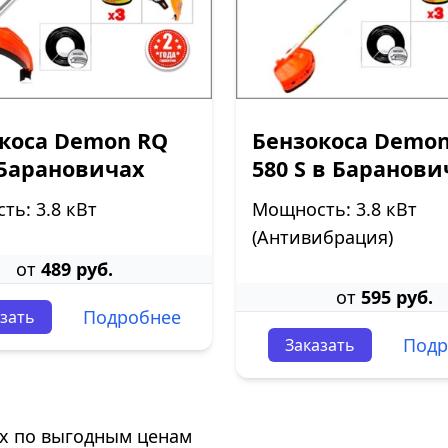
коса Demon RQ
Бензокоса Demo
 Барановичах
580 S в Баранови
ь: 3.8 кВт
Мощность: 3.8 кВт
(Антивибрация)
от
489 руб.
от
595 руб.
Подробнее
зать
Подр
Заказать
х по выгодным ценам