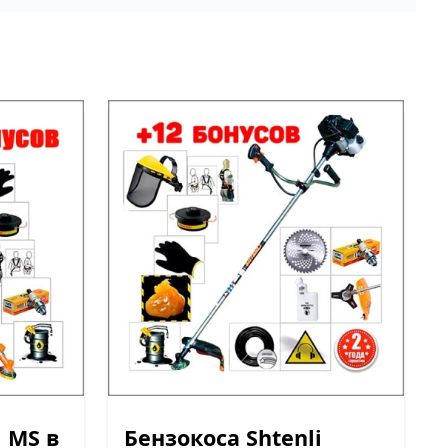
i MS в
Бензокоса Shtenli