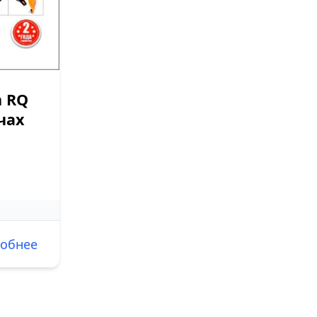
n RQ
чах
обнее