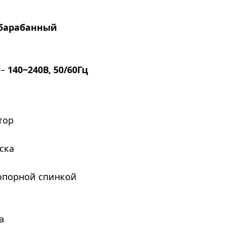
барабанный
 –
140~240В, 50/60Гц
тор
ска
 опорной спинкой
а