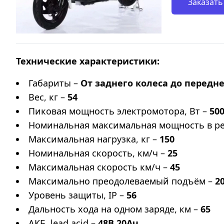
Заказать
Технические характеристики:
Габариты –
От заднего колеса до переднег
Вес, кг –
54
Пиковая мощность электромотора, Вт –
50
Номинальная максимальная мощность в ре
Максимальная нагрузка, кг –
150
Номинальная скорость, км/ч –
25
Максимальная скорость км/ч –
45
Максимально преодолеваемый подъём –
2
Уровень защиты, IP –
56
Дальность хода на одном заряде, км –
65
АКБ, lead acid –
48В 20Ач