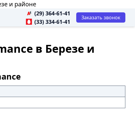
езе и районе
(29) 364-61-41
Заказать звонок
(33) 334-61-41
mance в Березе и
mance