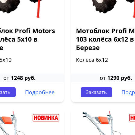
лок Profi Motors
Мотоблок Profi M
олёса 5х10 в
103 колёса 6х12 в
е
Березе
5х10
Колёса 6х12
от
1248 руб.
от
1290 руб.
Подробнее
Подр
зать
Заказать