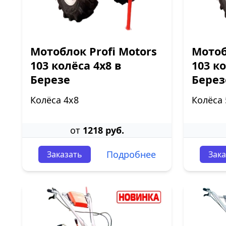
Мотоблок Profi Motors
Мотоб
103 колёса 4х8 в
103 к
Березе
Берез
Колёса 4х8
Колёса 
от
1218 руб.
Подробнее
Заказать
Зака