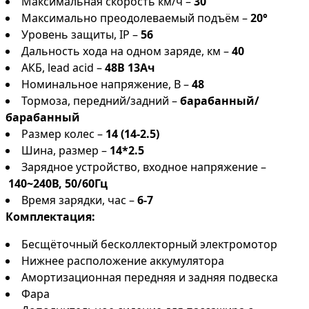
Максимальная скорость км/ч –
30
Максимально преодолеваемый подъём –
20°
Уровень защиты, IP –
56
Дальность хода на одном заряде, км –
40
АКБ, lead acid –
48В 13Ач
Номинальное напряжение, В –
48
Тормоза, передний/задний –
барабанный/
барабанный
Размер колес –
14 (14-2.5)
Шина, размер –
14*2.5
Зарядное устройство, входное напряжение –
140~240В, 50/60Гц
Время зарядки, час –
6-7
Комплектация:
Бесщёточный бесколлекторный электромотор
Нижнее расположение аккумулятора
Амортизационная передняя и задняя подвеска
Фара