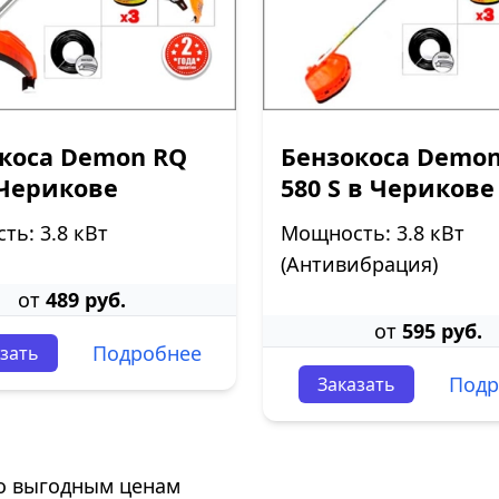
коса Demon RQ
Бензокоса Demo
 Черикове
580 S в Черикове
ь: 3.8 кВт
Мощность: 3.8 кВт
(Антивибрация)
от
489 руб.
от
595 руб.
Подробнее
зать
Подр
Заказать
о выгодным ценам