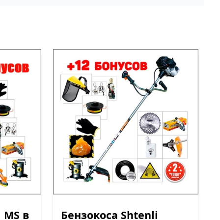
i MS в
Бензокоса Shtenli