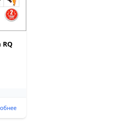
n RQ
обнее