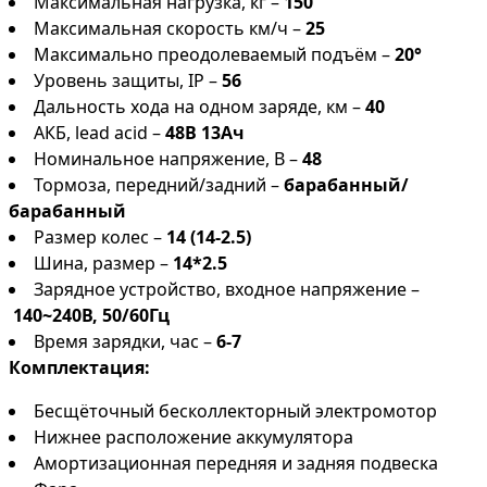
Максимальная нагрузка, кг –
150
Максимальная скорость км/ч –
25
Максимально преодолеваемый подъём –
20°
Уровень защиты, IP –
56
Дальность хода на одном заряде, км –
40
АКБ, lead acid –
48В 13Ач
Номинальное напряжение, В –
48
Тормоза, передний/задний –
барабанный/
барабанный
Размер колес –
14 (14-2.5)
Шина, размер –
14*2.5
Зарядное устройство, входное напряжение –
140~240В, 50/60Гц
Время зарядки, час –
6-7
Комплектация:
Бесщёточный бесколлекторный электромотор
Нижнее расположение аккумулятора
Амортизационная передняя и задняя подвеска