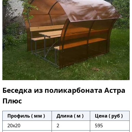
Беседка из поликарбоната Астра
Плюс
Профиль ( мм )
Длина ( м )
Цена ( руб )
20х20
2
595