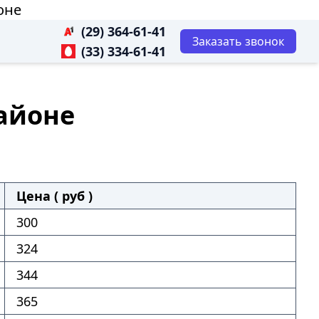
оне
(29) 364-61-41
Заказать звонок
(33) 334-61-41
районе
Цена ( руб )
300
324
344
365