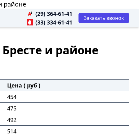
 и районе
(29) 364-61-41
Заказать звонок
(33) 334-61-41
в Бресте и районе
Цена ( руб )
454
475
492
514