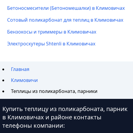
Бетоносмесители (Бетономешалки) в Климовичах
Сотовый поликарбонат для теплиц в Климовичах
Бензокосы и триммеры в Климовичах
Электроскутеры Shtenli в Климовичах
Главная
Климовичи
Теплицы из поликарбоната, парники
Купить теплицу из поликарбоната, парник
в Климовичах и районе контакты
телефоны компании: