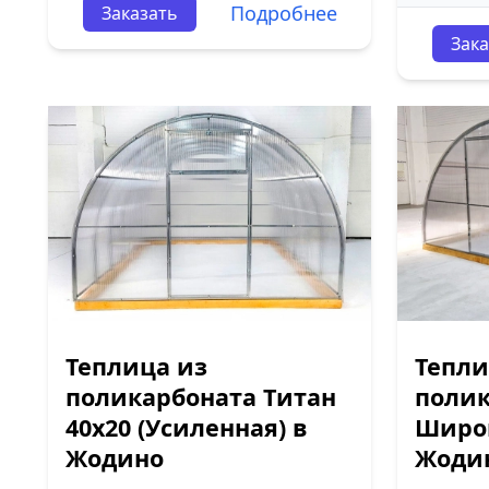
Подробнее
Заказать
Зака
Теплица из
Тепли
поликарбоната Титан
полик
40х20 (Усиленная) в
Широк
Жодино
Жоди