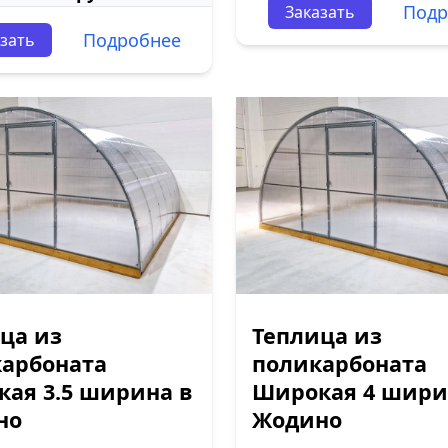
Подр
Заказать
Подробнее
зать
ца из
Теплица из
арбоната
поликарбоната
ая 3.5 ширина в
Широкая 4 шири
но
Жодино