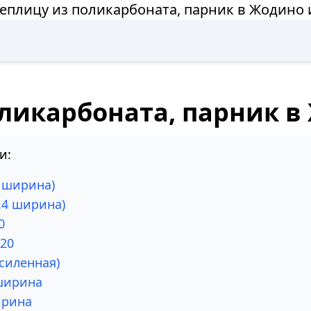
теплицу из поликарбоната, парник в Жодино 
оликарбоната, парник в
и:
2 ширина)
.4 ширина)
0
х20
силенная)
 ширина
ирина