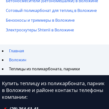
Бетоносмесители (Бетономешалки) в Воложине
Сотовый поликарбонат для теплиц в Воложине
Бензокосы и триммеры в Воложине
Электроскутеры Shtenli в Воложине
Главная
Воложин
Теплицы из поликарбоната, парники
Купить теплицу из поликарбоната, парник
в Воложине и районе контакты телефоны
компании:
(29) 364-61-41