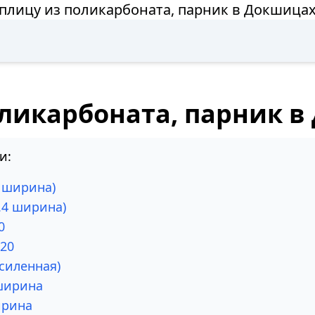
еплицу из поликарбоната, парник в Докшицах
оликарбоната, парник в
и:
2 ширина)
.4 ширина)
0
х20
силенная)
 ширина
ирина