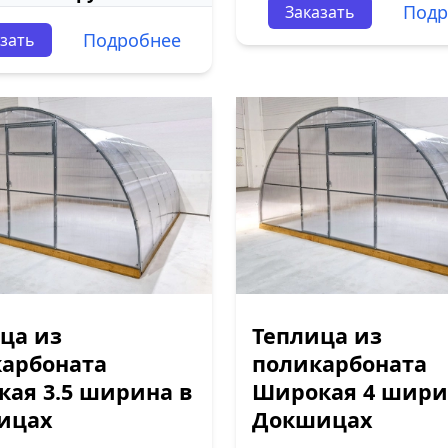
Подр
Заказать
Подробнее
зать
ца из
Теплица из
арбоната
поликарбоната
ая 3.5 ширина в
Широкая 4 шири
ицах
Докшицах