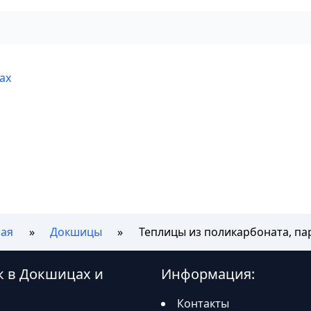
ах
ная
Докшицы
Теплицы из поликарбоната, па
к в Докшицах и
Информация:
Контакты