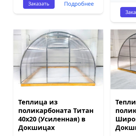
Подробнее
Заказать
Зака
Теплица из
Тепли
поликарбоната Титан
полик
40х20 (Усиленная) в
Широк
Докшицах
Докш