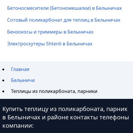
Бетоносмесители (Бетономешалки) в Белыничах
Сотовый поликарбонат для теплиц в Белыничах
Бензокосы и триммеры в Белыничах
Электроскутеры Shtenli в Белыничах
Главная
Белыничи
Теплицы из поликарбоната, парники
Купить теплицу из поликарбоната, парник
в Белыничах и районе контакты телефоны
компании: