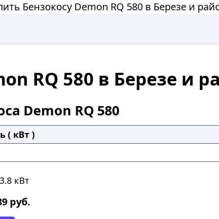
пить Бензокосу Demon RQ 580 в Березе и рай
on RQ 580 в Березе и р
оса Demon RQ 580
 ( кВт )
3.8 кВт
89
руб.