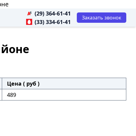
оне
(29) 364-61-41
Заказать звонок
(33) 334-61-41
айоне
Цена ( руб )
489