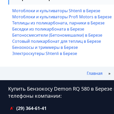
Мотоблоки и культиваторы Shtenli в Березе
Мотоблоки и культиваторы Profi Motors в Березе
Теплицы из поликарбоната, парники в Березе
Беседки из поликарбоната в Березе
Бетоносмесители (Бетономешалки) в Березе
Сотовый поликарбонат для теплиц в Березе
Бензокосы и триммеры в Березе
Электроскутеры Shtenli в Березе
Главная
Купить Бензокосу Demon RQ 580 в Березе
телефоны компании:
(29) 364-61-41