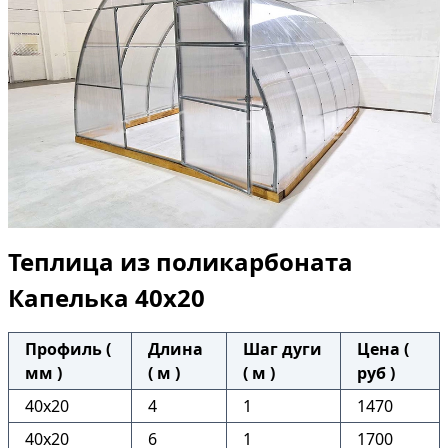
Теплица из поликарбоната
Капелька 40х20
Профиль (
Длина
Шаг дуги
Цена (
мм )
( м )
( м )
руб )
40х20
4
1
1470
40х20
6
1
1700