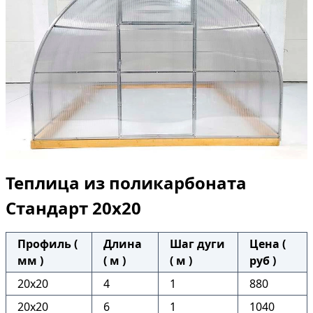
Теплица из поликарбоната
Стандарт 20х20
Профиль (
Длина
Шаг дуги
Цена (
мм )
( м )
( м )
руб )
20х20
4
1
880
20х20
6
1
1040