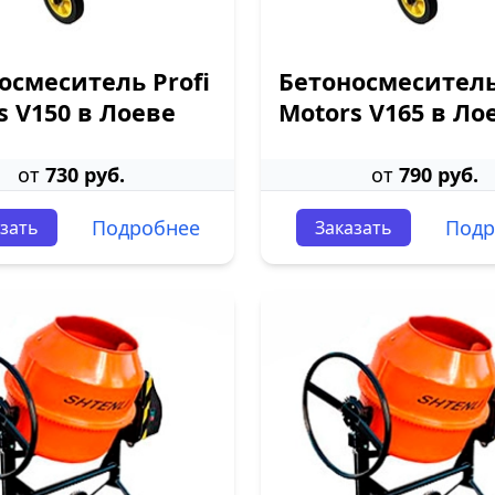
осмеситель Profi
Бетоносмеситель
s V150 в Лоеве
Motors V165 в Ло
от
730 руб.
от
790 руб.
Подробнее
Подр
зать
Заказать