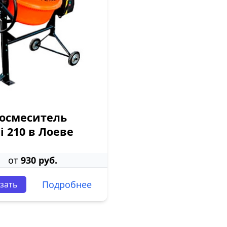
осмеситель
i 210 в Лоеве
от
930 руб.
Подробнее
зать