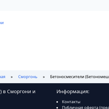
ни
ная
Сморгонь
Бетоносмесители (Бетономеш
) в Сморгони и
Информация:
Контакты
Публичная оферта (пре