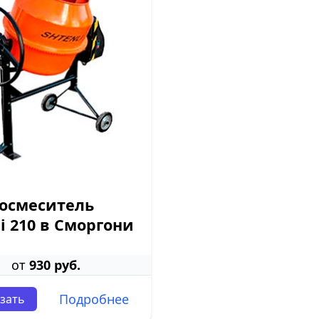
осмеситель
li 210 в Сморгони
от
930 руб.
Подробнее
зать