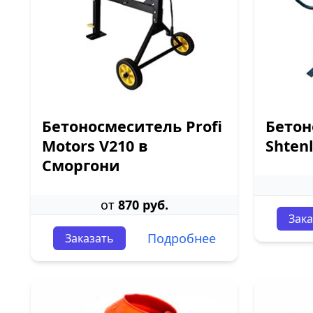
Бетоносмеситель Profi
Бетон
Motors V210 в
Shten
Сморгони
от
870 руб.
Зака
Подробнее
Заказать