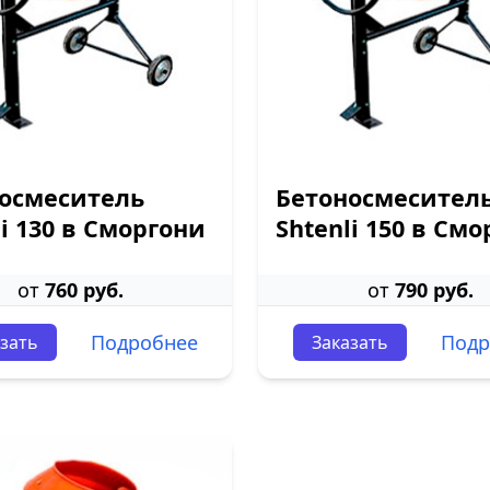
осмеситель
Бетоносмесител
li 130 в Сморгони
Shtenli 150 в См
от
760 руб.
от
790 руб.
Подробнее
Подр
зать
Заказать