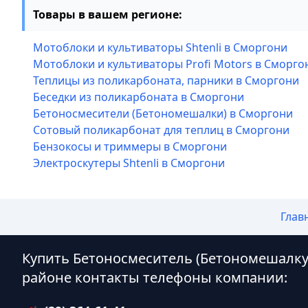
Товары в вашем регионе:
Мотоблоки и культиваторы Shtenli в Сморгони
Мотоблоки и культиваторы Profi Motors в Сморго
Теплицы из поликарбоната, парники в Сморгони
Беседки из поликарбоната в Сморгони
Бетоносмесители (Бетономешалки) в Сморгони
Сотовый поликарбонат для теплиц в Сморгони
Бензокосы и триммеры в Сморгони
Электроскутеры Shtenli в Сморгони
Глав
Купить Бетоносмеситель (Бетономешалку
районе контакты телефоны компании: