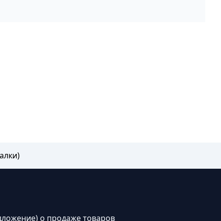
алки)
дложение) о продаже товаров