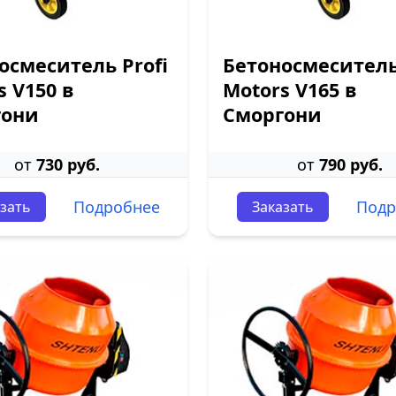
осмеситель Profi
Бетоносмеситель
s V150 в
Motors V165 в
гони
Сморгони
от
730 руб.
от
790 руб.
Подробнее
Подр
зать
Заказать