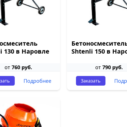
осмеситель
Бетоносмесител
li 130 в Наровле
Shtenli 150 в Нар
от
760 руб.
от
790 руб.
Подробнее
Подр
зать
Заказать