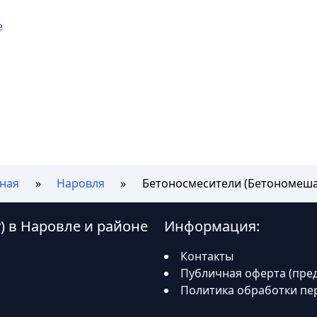
е
вная
Наровля
Бетоносмесители (Бетономеша
) в Наровле и районе
Информация:
Контакты
Публичная оферта (пре
Политика обработки пе