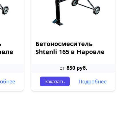
ь
Бетоносмеситель
овле
Shtenli 165 в Наровле
от
850 руб.
обнее
Подробнее
Заказать