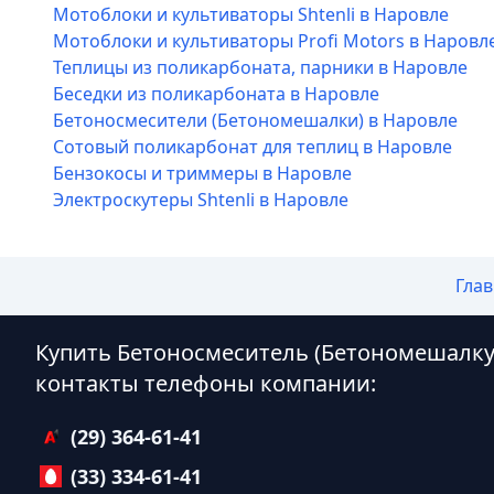
Мотоблоки и культиваторы Shtenli в Наровле
Мотоблоки и культиваторы Profi Motors в Наровл
Теплицы из поликарбоната, парники в Наровле
Беседки из поликарбоната в Наровле
Бетоносмесители (Бетономешалки) в Наровле
Сотовый поликарбонат для теплиц в Наровле
Бензокосы и триммеры в Наровле
Электроскутеры Shtenli в Наровле
Гла
Купить Бетоносмеситель (Бетономешалку
контакты телефоны компании:
(29) 364-61-41
(33) 334-61-41