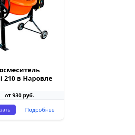
осмеситель
li 210 в Наровле
от
930 руб.
Подробнее
зать