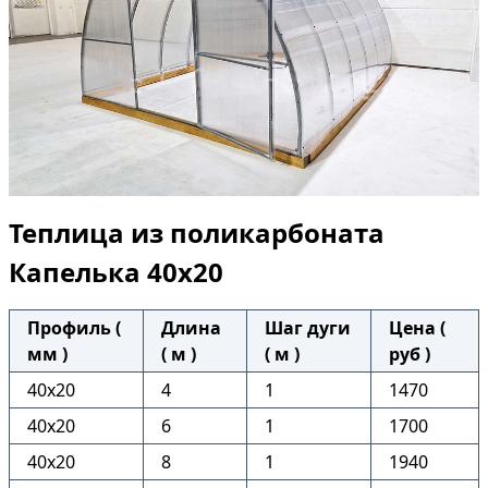
Теплица из поликарбоната
Капелька 40х20
Профиль (
Длина
Шаг дуги
Цена (
мм )
( м )
( м )
руб )
40х20
4
1
1470
40х20
6
1
1700
40х20
8
1
1940