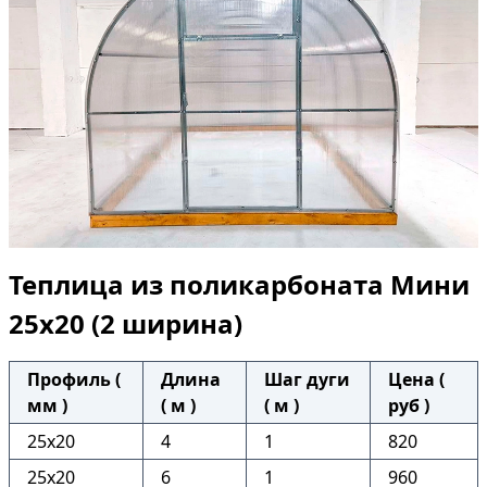
Теплица из поликарбоната Мини
25х20 (2 ширина)
Профиль (
Длина
Шаг дуги
Цена (
мм )
( м )
( м )
руб )
25x20
4
1
820
25x20
6
1
960