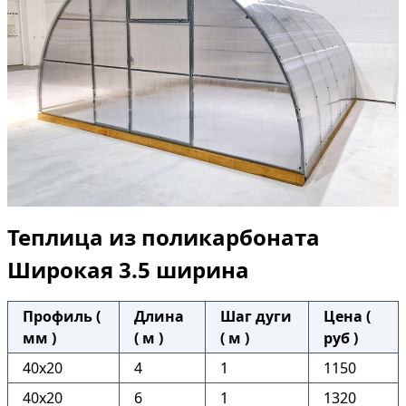
Теплица из поликарбоната
Широкая 3.5 ширина
Профиль (
Длина
Шаг дуги
Цена (
мм )
( м )
( м )
руб )
40х20
4
1
1150
40х20
6
1
1320