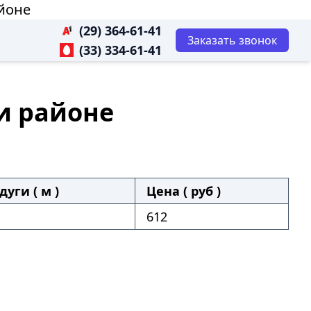
йоне
(29) 364-61-41
Заказать звонок
(33) 334-61-41
и районе
дуги ( м )
Цена ( руб )
612