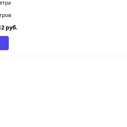
етра
етров
12
руб.