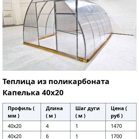
Теплица из поликарбоната
Капелька 40х20
Профиль (
Длина
Шаг дуги
Цена (
мм )
( м )
( м )
руб )
40х20
4
1
1470
40х20
6
1
1700