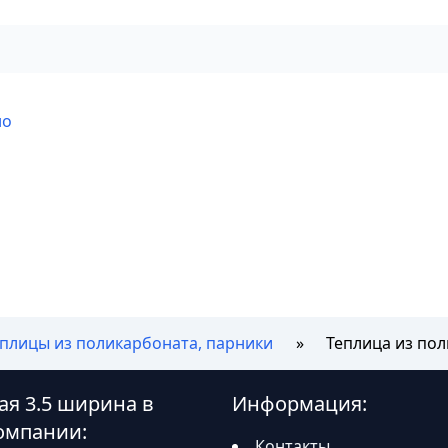
но
еплицы из поликарбоната, парники
Теплица из по
ая 3.5 ширина в
Информация:
омпании:
Контакты