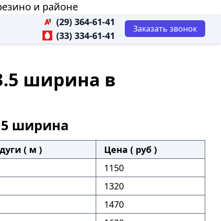
резино и районе
(29) 364-61-41
Заказать звонок
(33) 334-61-41
3.5 ширина в
.5 ширина
дуги ( м )
Цена ( руб )
1150
1320
1470