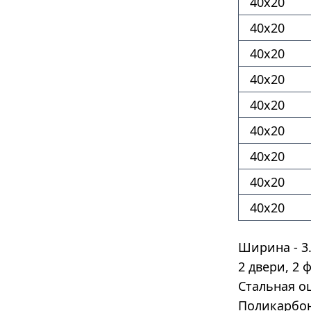
40х20
40х20
40х20
40х20
40х20
40х20
40х20
40х20
40х20
Ширина - 3.
2 двери, 2
Стальная о
Поликарбон