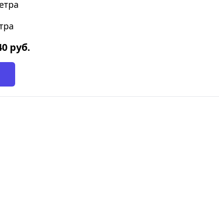
етра
тра
40
руб.