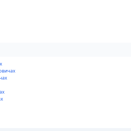
х
овичах
чах
ах
ах