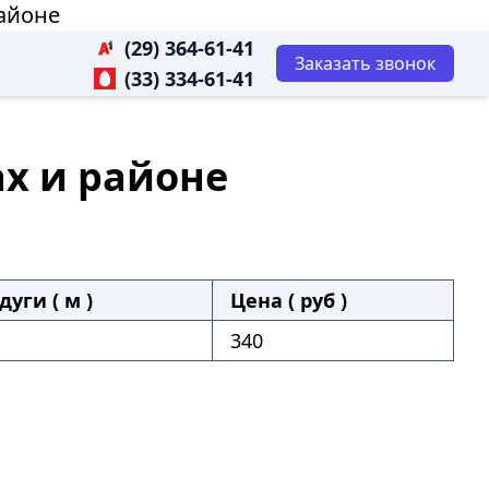
районе
(29) 364-61-41
Заказать звонок
(33) 334-61-41
х и районе
дуги ( м )
Цена ( руб )
340