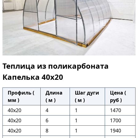
Теплица из поликарбоната
Капелька 40х20
Профиль (
Длина
Шаг дуги
Цена (
мм )
( м )
( м )
руб )
40х20
4
1
1470
40х20
6
1
1700
40х20
8
1
1940