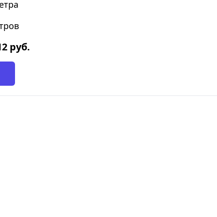
етра
етров
12
руб.