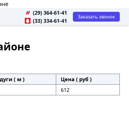
оне
(29) 364-61-41
Заказать звонок
(33) 334-61-41
районе
дуги ( м )
Цена ( руб )
612