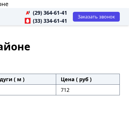
оне
(29) 364-61-41
Заказать звонок
(33) 334-61-41
районе
дуги ( м )
Цена ( руб )
712