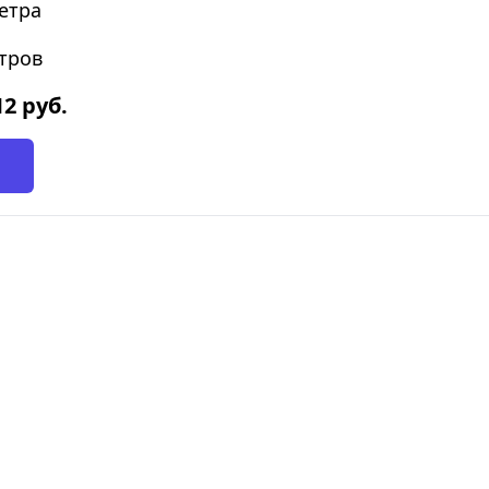
етра
етров
12
руб.