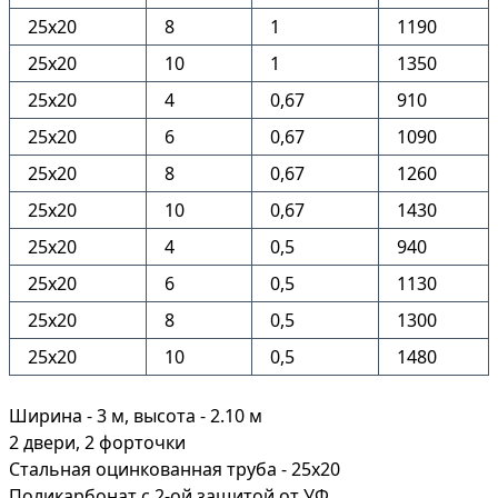
25х20
8
1
1190
25х20
10
1
1350
25х20
4
0,67
910
25х20
6
0,67
1090
25х20
8
0,67
1260
25х20
10
0,67
1430
25х20
4
0,5
940
25х20
6
0,5
1130
25х20
8
0,5
1300
25х20
10
0,5
1480
Ширина - 3 м, высота - 2.10 м
2 двери, 2 форточки
Стальная оцинкованная труба - 25х20
Поликарбонат с 2-ой защитой от УФ