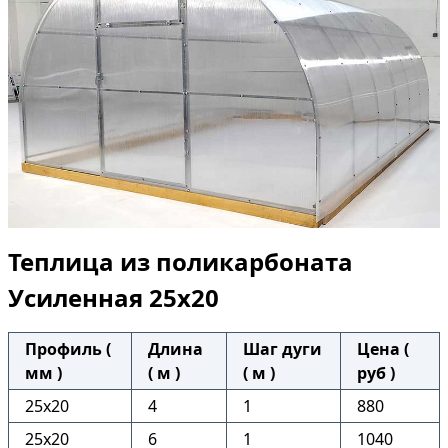
Теплица из поликарбоната
Усиленная 25х20
Профиль (
Длина
Шаг дуги
Цена (
мм )
( м )
( м )
руб )
25х20
4
1
880
25х20
6
1
1040