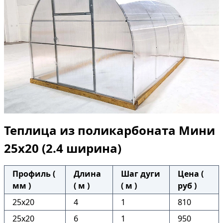
Теплица из поликарбоната Мини
25х20 (2.4 ширина)
Профиль (
Длина
Шаг дуги
Цена (
мм )
( м )
( м )
руб )
25х20
4
1
810
25х20
6
1
950