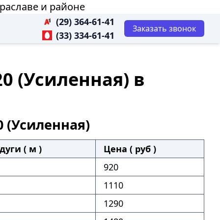
Браславе и районе
(29) 364-61-41
Заказать звонок
(33) 334-61-41
0 (Усиленная) в
 (Усиленная)
дуги ( м )
Цена ( руб )
920
1110
1290