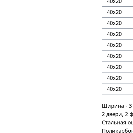
40х20
40х20
40х20
40х20
40х20
40х20
40х20
40х20
40х20
Ширина - 3 
2 двери, 2 
Стальная о
Поликарбон