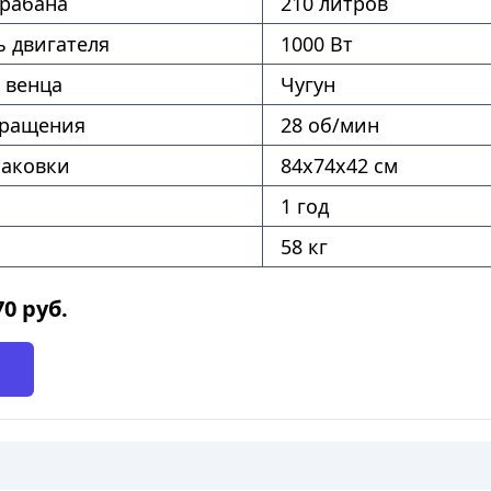
рабана
210 литров
 двигателя
1000 Вт
 венца
Чугун
вращения
28 об/мин
паковки
84х74х42 см
1 год
58 кг
70
руб.