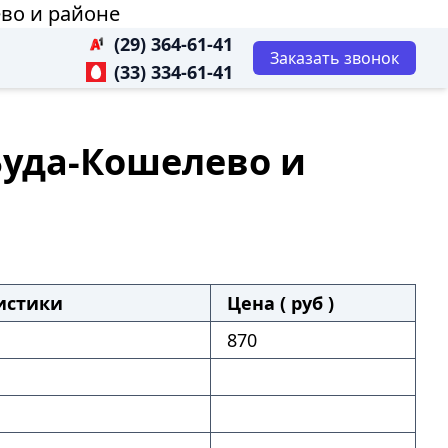
ево и районе
(29) 364-61-41
Заказать звонок
(33) 334-61-41
 Буда-Кошелево и
истики
Цена ( руб )
870