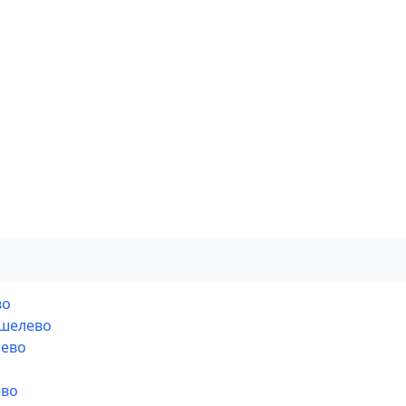
во
ошелево
лево
ево