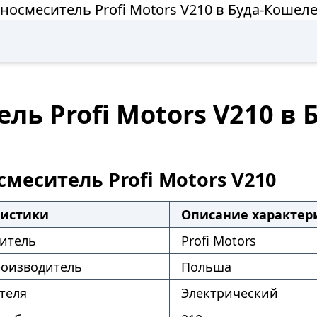
носмеситель Profi Motors V210 в Буда-Кошел
ль Profi Motors V210 в
меситель Profi Motors V210
ристики
Описание характер
итель
Profi Motors
роизводитель
Польша
теля
Электрический