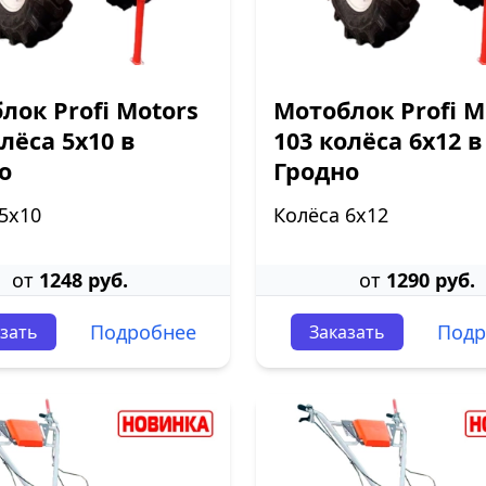
лок Profi Motors
Мотоблок Profi M
олёса 5х10 в
103 колёса 6х12 в
о
Гродно
5х10
Колёса 6х12
от
1248 руб.
от
1290 руб.
Подробнее
Подр
зать
Заказать